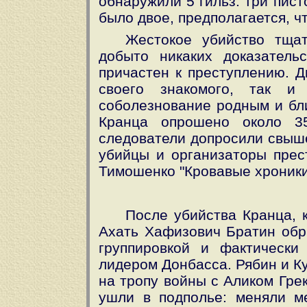
обнаружили 5 гильз: три пис
было двое, предполагается, ч
Жестокое убийство тща
добыто никаких доказательс
причастен к преступлению. Д
своего знакомого, так и
соболезнование родным и бли
Кранца опрошено около 35
следователи допросили свыше
убийцы и организаторы прес
Тимошенко "Кровавые хроники
После убийства Кранца, 
Ахать Хафизович Братин обры
группировкой и фактически
лидером Донбасса. Рябин и К
на тропу войны с Аликом Грек
ушли в подполье: меняли м