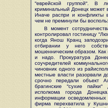
"еврейской группой". В 
криминальный Донецк может в
Иначе распри и конфликты в
чем не преминули бы восполь
В момент сотрудничест
контролировал гостиницу "Люк
когда Янош Кранц заподозри
отбирании у него собст
мошенническим образом. Как г
и надо. Прокуратура Доне
соучредителей коммунальног
чиновник одного из райиспол
местные власти разорвали д
срочно передали объект А
брагинские "сухие пайки"
исполкома города Донецка
информации осведомленных и
фирма перехватила у Кушни