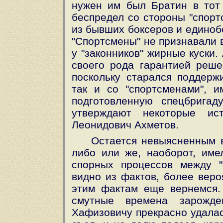
нужен им был Братин в тот
беспредел со стороны "спорт
из бывших боксеров и единоб
"Спортсмены" не признавали 
у "законников" жирные куски.
своего рода гарантией реше
поскольку старался поддержи
так и со "спортсменами", 
подготовленную спецбригад
утверждают некоторые ис
Леонидович Ахметов.
Остается невыясненным в
либо или же, наоборот, име
спорных процессов между "
видно из фактов, более веро
этим фактам еще вернемся.
смутные времена зарожде
Хафизовичу прекрасно удала