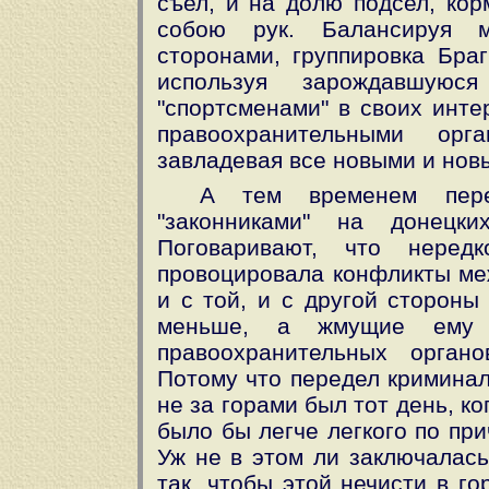
съел, и на долю подсел, ко
собою рук. Балансируя м
сторонами, группировка Браг
используя зарождавшуюс
"спортсменами" в своих инте
правоохранительными орг
завладевая все новыми и нов
А тем временем пере
"законниками" на донецк
Поговаривают, что неред
провоцировала конфликты меж
и с той, и с другой стороны
меньше, а жмущие ему р
правоохранительных орган
Потому что передел криминал
не за горами был тот день, 
было бы легче легкого по при
Уж не в этом ли заключалась
так, чтобы этой нечисти в г