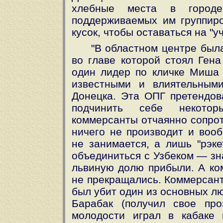
хлебные места в город
поддерживаемых им группиро
кусок, чтобы оставаться на "уч
"В областном центре была,
во главе которой стоял Гена
один лидер по кличке Миша 
известными и влиятельным
Донецка. Эта ОПГ претендов
подчинить себе некотор
коммерсанты отчаянно сопроти
ничего не производит и воо
не занимается, а лишь "рэке
объединиться с Узбеком — зна
львиную долю прибыли. А ком
не прекращались. Коммерсант
был убит один из основных л
Барабак (получил свое пр
молодости играл в кабаке 