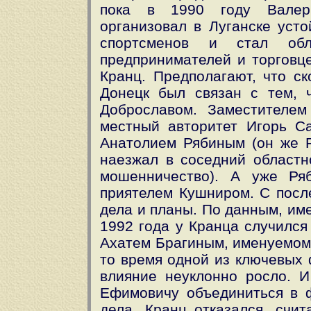
пока в 1990 году Валери
организовал в Луганске уст
спортсменов и стал обл
предпринимателей и торговц
Кранц. Предполагают, что с
Донецк был связан с тем, 
Доброславом. Заместителем
местный авторитет Игорь Са
Анатолием Рябиным (он же Р
наезжал в соседний областно
мошенничество). А уже Ря
приятелем Кушниром. С посл
дела и планы. По данным, им
1992 года у Кранца случился
Ахатем Брагиным, именуемом 
то время одной из ключевых 
влияние неуклонно росло. 
Ефимовичу объединиться в 
дела. Кранц отказался, счи