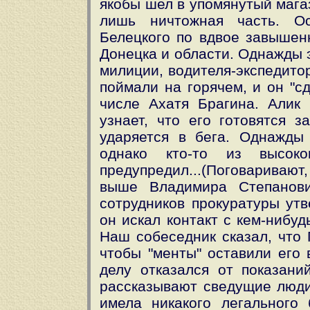
якобы шел в упомянутый мага
лишь ничтожная часть. Ос
Белецкого по вдвое завышен
Донецка и области. Однажды 
милиции, водителя-экспедито
поймали на горячем, и он "с
числе Ахатя Брагина. Алик 
узнает, что его готовятся з
ударяется в бега. Однажды
однако кто-то из высоко
предупредил...(Поговаривают
выше Владимира Степанов
сотрудников прокуратуры утв
он искал контакт с кем-нибуд
Наш собеседник сказал, что 
чтобы "менты" оставили его 
делу отказался от показани
рассказывают сведущие люди,
имела никакого легального