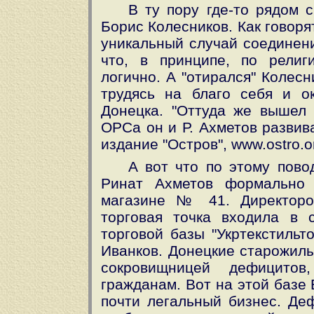
В ту пору где-то рядом 
Борис Колесников. Как говоря
уникальный случай соединени
что, в принципе, по религ
логично. А "отирался" Колес
трудясь на благо себя и 
Донецка. "Оттуда же вышел А
ОРСа он и Р. Ахметов развив
издание "Остров", www.ostro.or
А вот что по этому пово
Ринат Ахметов формально 
магазине № 41. Директоро
торговая точка входила в с
торговой базы "Укртекстильт
Иванков. Донецкие старожилы
сокровищницей дефицитов
гражданам. Вот на этой базе
почти легальный бизнес. Де