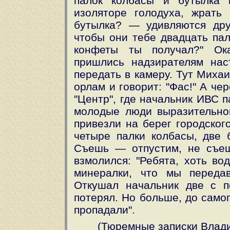
палок колбасы и бутылка 
изоляторе голодуха, жрать 
бутылка? — удивляются др
чтобы они тебе двадцать пал
конфеты ты получал?" Ока
пришлись надзирателям нас
передать в камеру. Тут Миха
орлам и говорит: "Фас!" А че
"Центр", где начальник ИВС 
молодые люди выразительной
привезли на берег городског
четыре палки колбасы, две б
Съешь — отпустим, не съеш
взмолился: "Ребята, хоть во
минералки, что мы переда
Откушал начальник две с п
потерял. Но больше, до само
пропадали".
(Тюремные записки Влади