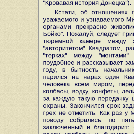
"Кровавая история Донецка").
Кстати, об отношениях 
уважаемого и узнаваемого М
органами прекрасно живоп
Бойко". Пожалуй, следует пр
тюремной камере между 
"авторитетом" Квадратом, р
"терках" между "ментами" 
поудобнее и рассказывает за
году, в бытность начальн
парился на нарах один Ква
человека всем миром, пере
колбасы, водку, конфеты, де
за каждую такую передачку 
охраны. Закончился срок за
грех не отметить. Как раз у
поводу собрались, по пят
заключенный и благодарит: 