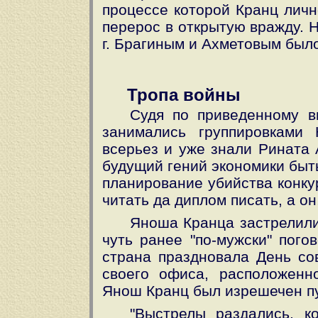
процессе которой Кранц личн
перерос в открытую вражду. 
г. Брагиным и Ахметовым было
Тропа войны
Судя по приведенному в
занимались группировками
всерьез и уже знали Рината 
будущий гений экономики быт
планирование убийства конку
читать да диплом писать, а он
Яноша Кранца застрелили
чуть ранее "по-мужски" пого
страна праздновала День сов
своего офиса, расположенн
Янош Кранц был изрешечен п
"Выстрелы раздались, к