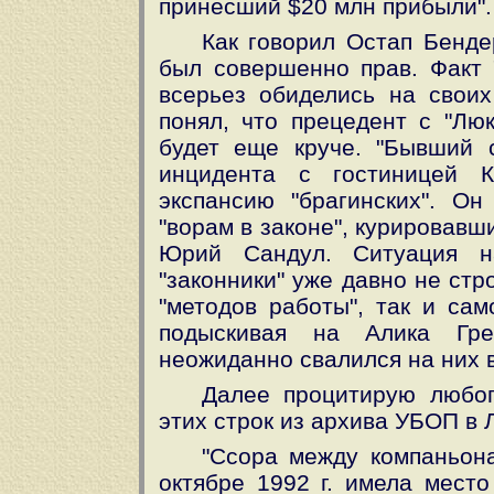
принесший $20 млн прибыли".
Как говорил Остап Бенде
был совершенно прав. Факт "
всерьез обиделись на свои
понял, что прецедент с "Лю
будет еще круче. "Бывший 
инцидента с гостиницей К
экспансию "брагинских". О
"ворам в законе", курировав
Юрий Сандул. Ситуация на
"законники" уже давно не ст
"методов работы", так и сам
подыскивая на Алика Грек
неожиданно свалился на них 
Далее процитирую любоп
этих строк из архива УБОП в 
"Ссора между компаньона
октябре 1992 г. имела место