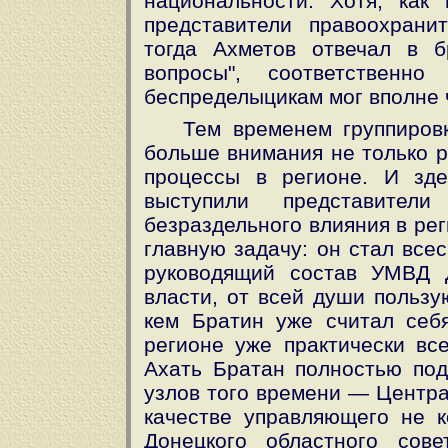
национальности. Хотя, как
представители правоохрани
тогда Ахметов отвечал в 
вопросы", соответственно
беспределыцикам мог вполне ч
Тем временем группировк
больше внимания не только р
процессы в регионе. И зд
выступили представител
безраздельного влияния в ре
главную задачу: он стал все
руководящий состав УМВД 
власти, от всей души пользу
кем Братин уже считал себя
регионе уже практически все
Ахать Братан полностью по
узлов того времени — Центра
качестве управляющего не к
Донецкого областного сов