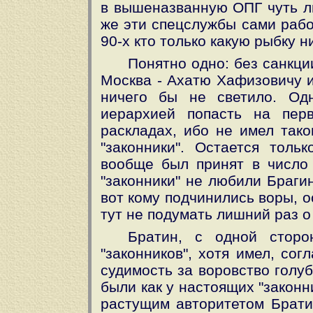
в вышеназванную ОПГ чуть ли
же эти спецслужбы сами рабо
90-х кто только какую рыбку ни
Понятно одно: без санкци
Москва - Ахатю Хафизовичу и
ничего бы не светило. Од
иерархией попасть на пер
раскладах, ибо не имел тако
"законники". Остается толь
вообще был принят в число 
"законники" не любили Браги
вот кому подчинились воры, о
тут не подумать лишний раз о
Братин, с одной сторо
"законников", хотя имел, со
судимость за воровство голу
были как у настоящих "законн
растущим авторитетом Братин