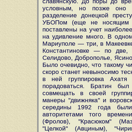
славянскую. До поры до вр
условным, но позже оно 
разделение донецкой прест
УБОПом (еще не носящим т
поставлены на учет наиболее
на удивление много. В одном
Мариуполе — три, в Макеевке
Константиновке — по две, 
Селидово, Доброполье, Ясино
Было очевидно, что такому ч
скоро станет невыносимо тес
в ней группировка Ахатя
порадоваться. Братин бы
совмещать в своей группи
манеры "движняка" и воровск
середины 1992 года были
авторитетами того времен
(Фролов), "Красюком" (Маз
"Целкой" (Авциным), "Чир