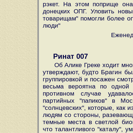
рэкет. На этом поприще он
донецких ОПГ. Уловить новы
товарищам" помогли более о
люди"
Еженед
Ринат 007
Об Алике Греке ходит мно
утверждают, будто Брагин бы
группировкой и посажен смот
весьма вероятна по одной
противном случае удавало
партийных "папиков" в Мо
"солнцевских", которые, как 
людям со стороны, разевающи
темные места в светлой био
что талантливого "каталу", у