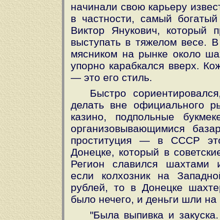
начинали свою карьеру извес
в частности, самый богатый
Виктор Янукович, который 
выступать в тяжелом весе. В
мясником на рынке около ша
упорно карабкался вверх. Ко
— это его стиль.
Быстро сориентировался
делать вне официального ры
казино, подпольные букмек
организовывающимися база
проституция — в СССР эт
Донецке, который в советски
Регион славился шахтами и
если колхозник на Западн
рублей, то в Донецке шахте
было нечего, и деньги шли на
"Была выпивка и закуска