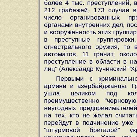
более 4 тыс. преступлений, 
212 грабежей, 173 случая в
число организованных пре
органами внутренних дел, по
и вооруженность этих группир
в преступные группировк
огнестрельного оружия, то
автоматов, 11 гранат, окол
преступление в области в на
лиц" (Александр Кучинский "Х
Первыми с криминальн
армяне и азербайджанцы. Гр
ушла целиком под кол
преимущественно "чернову
неугодных предпринимателей
на тех, кто не желал считат
перейдут в подчинение уже 
"штурмовой бригадой" ук