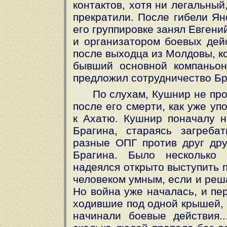
контактов, хотя ни легальны
прекратили. После гибели Я
его группировке занял Евген
и организатором боевых дей
после выходца из Молдовы, к
бывший основной компаньон
предложил сотрудничество Бра
По слухам, Кушнир не пр
после его смерти, как уже у
к Ахатю. Кушнир поначалу н
Брагина, стараясь загреба
разные ОПГ против друг дру
Брагина. Было несколько 
надеялся открыто выступить 
человеком умным, если и реша
Но война уже началась, и пе
ходившие под одной крышей, 
начинали боевые действия..