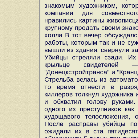
знакомым художником, кото
компании для совместног
нравились картины живописца
крупному продать своим знак
холла В тот вечер обсуждалс
работы, которым так и не су
вышли из здания, свернули з
Убийцы стреляли сзади. Их
крыльце свидетелей —
"Донецкстройтранса" и "Кран
Стрельба велась из автомато
то время отнести в разря
киллеров толкнул художника и
и обхватил голову руками.
одного из преступников как 
худощавого телосложения, 
После расправы убийцы по
ожидали их в ста пятидесят