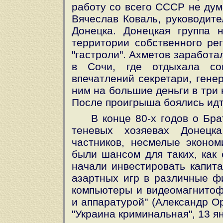
работу со всего СССР не дум
Вячеслав Коваль, руководит
Донецка. Донецкая группа 
территории собственного ре
"гастроли". Ахметов заработа
в Сочи, где отдыхала со
впечатлений секретари, гене
ним на большие деньги в три 
После проигрыша боялись идт
В конце 80-х годов о Бра
теневых хозяевах Донецка
частников, несмелые эконо
были шансом для таких, как 
начали инвестировать капита
азартных игр в различные ф
компьютеры и видеомагнитоф
и аппаратурой" (Александр Ор
"Украина криминальная", 13 янв