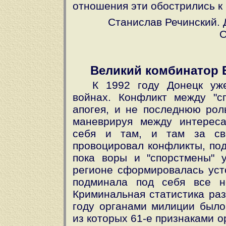
отношения эти обострились к 
Станислав Речинский. Д
О
Великий комбинатор 
К 1992 году Донецк уж
войнах. Конфликт между "сп
апогея, и не последнюю рол
маневрируя между интерес
себя и там, и там за сво
провоцировал конфликты, по
пока воры и "спорстмены" у
регионе сформировалась уст
подминала под себя все н
Криминальная статистика раз
году органами милиции было
из которых 61-е признаками 