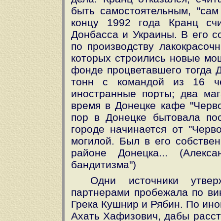
быть самостоятельным, "сам 
концу 1992 года Кранц сч
Донбасса и Украины. В его с
по производству лакокрасочн
которых строились новые мощ
фонде процветавшего тогда Д
тонн с командой из 16 че
иностранные порты; два маг
время в Донецке кафе "Черво
пор в Донецке бытовала пос
городе начинается от "Черво
могилой. Был в его собстве
районе Донецка... (Алекс
бандитизма")
Одни источники утве
партнерами пробежала по вин
Грека Кушнир и Рябин. По ин
Ахать Хафизович, дабы расста