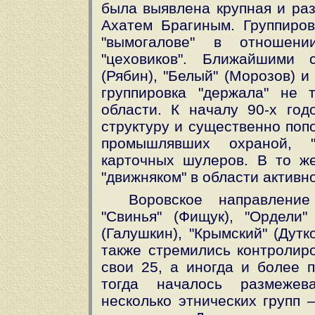
была выявлена крупная и раз
Ахатем Брагиным. Группиров
"вымогалове" в отношени
"цеховиков". Ближайшими 
(Рябин), "Белый" (Морозов) и
группировка "держала" не 
области. К началу 90-х год
структуру и существенно поп
промышлявших охраной, "л
карточных шулеров. В то ж
"движняком" в области активно
Воровское направление
"Свинья" (Фищук), "Ордели" 
(Галушкин), "Крымский" (Дутк
также стремились контролиро
свои 25, а иногда и более п
тогда началось размежев
несколько этнических групп 