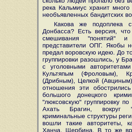
сколько людей пропало без ве
река Кальмиус хранит много 
необъявленных бандитских вой
Какова же подоплека с
Донбасса? Есть версия, что
смешивания "понятий" и
представители ОПГ. Якобы н
предал воровскую идею. До то
группировки разошлись, у Бр
с уголовными авторитетам
Культяпым (Фроловым), Кр
(Дрибным), Целкой (Авциным)
отношения эти обострилис
большого донецкого крими
"люксовскую" группировку по
Ахать Брагин, вокруг "
криминальные структуры рег
вошли такие авторитеты, к
Ханча, Щербина. В то же вр